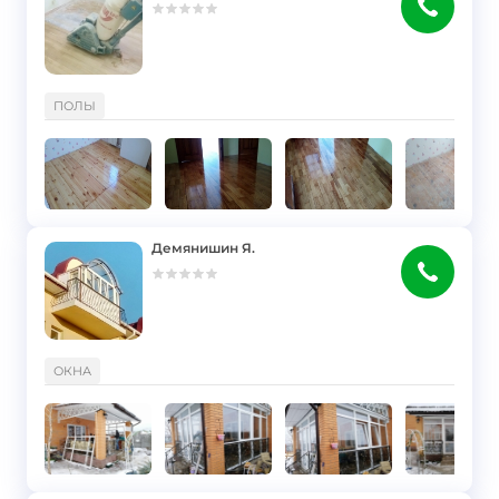
}
ПОЛЫ
Демянишин Я.
}
ОКНА