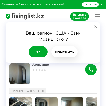
×
Скачайте бесплатное приложение!
СКАЧАТЬ
Вызвать
мастера
Ваш регион "США - Сан-
638
Франциско"?
Заявка
Мастера
Да
Изменить
РЕЗУЛЬТАТ
Фильтр
Александр
}
МАЛЯРЫ - ШТУКАТУРЫ