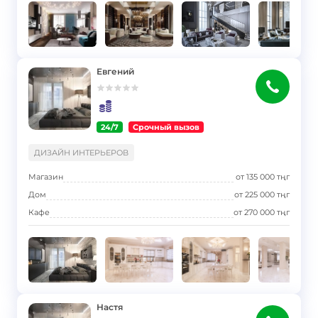
Евгений
24/7
Срочный вызов
}
ДИЗАЙН ИНТЕРЬЕРОВ
Магазин
от
135 000
тңг
Дом
от
225 000
тңг
Кафе
от
270 000
тңг
Настя