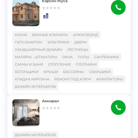
Карсон Муса
}
КУХНИ
ВАННЫЕ КОМНАТЫ
АЛЮКОБОНД
ГИПСОКАРТОН
ЭЛЕКТРИКИ
ДВЕРИ
ЛАНДШАФТНЫЙ ДИЗАЙН
ЛЕСТНИЦЫ
МАЛЯРЫ - ШТУКАТУРЫ
ОКНА
ПОЛЫ
САНТЕХНИКИ
САУНЫ И БАНИ
ОТОПЛЕНИЕ
ПЛОТНИКИ
БЕТОНЩИКИ
КРЫШИ
БАССЕЙНЫ
СВАРЩИКИ
КЛАДКА КИРПИЧА
РЕМОНТ ПОД КЛЮЧ
АРХИТЕКТОРЫ
ДИЗАЙН ИНТЕРЬЕРОВ
Акмарал
}
ДИЗАЙН ИНТЕРЬЕРОВ