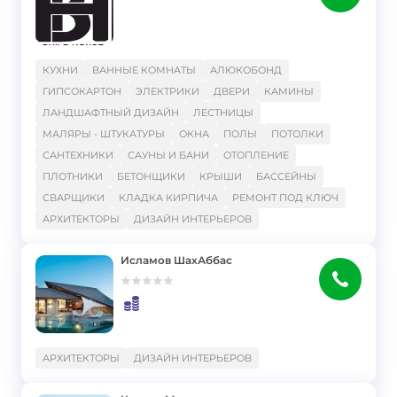
}
КУХНИ
ВАННЫЕ КОМНАТЫ
АЛЮКОБОНД
ГИПСОКАРТОН
ЭЛЕКТРИКИ
ДВЕРИ
КАМИНЫ
ЛАНДШАФТНЫЙ ДИЗАЙН
ЛЕСТНИЦЫ
МАЛЯРЫ - ШТУКАТУРЫ
ОКНА
ПОЛЫ
ПОТОЛКИ
САНТЕХНИКИ
САУНЫ И БАНИ
ОТОПЛЕНИЕ
ПЛОТНИКИ
БЕТОНЩИКИ
КРЫШИ
БАССЕЙНЫ
СВАРЩИКИ
КЛАДКА КИРПИЧА
РЕМОНТ ПОД КЛЮЧ
АРХИТЕКТОРЫ
ДИЗАЙН ИНТЕРЬЕРОВ
Исламов ШахАббас
}
АРХИТЕКТОРЫ
ДИЗАЙН ИНТЕРЬЕРОВ