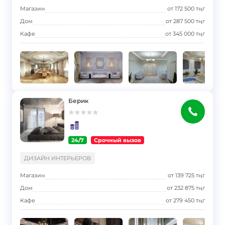
Магазин
от
172 500
тңг
Дом
от
287 500
тңг
Кафе
от
345 000
тңг
Берик
24/7
Срочный вызов
}
ДИЗАЙН ИНТЕРЬЕРОВ
Магазин
от
139 725
тңг
Дом
от
232 875
тңг
Кафе
от
279 450
тңг