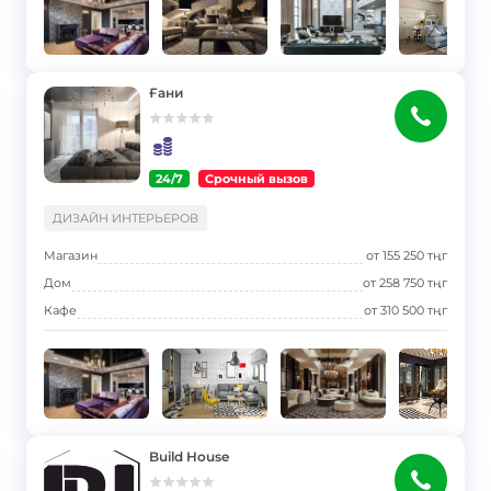
Ғани
24/7
Срочный вызов
}
ДИЗАЙН ИНТЕРЬЕРОВ
Магазин
от
155 250
тңг
Дом
от
258 750
тңг
Кафе
от
310 500
тңг
Build House