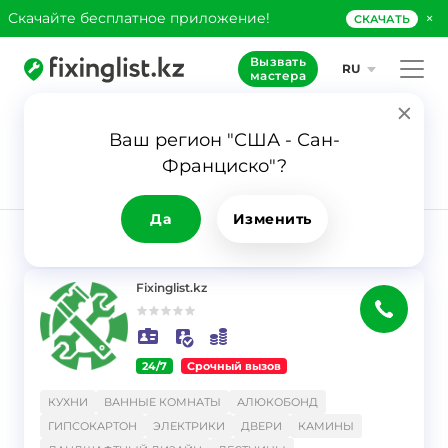
×
Скачайте бесплатное приложение!
СКАЧАТЬ
Вызвать
RU
мастера
Ваш регион "США - Сан-
66
Франциско"?
Заявка
Дизайн
интерьеров
Да
Изменить
РЕЗУЛЬТАТ
Фильтр
Fixinglist.kz
24/7
Срочный вызов
}
КУХНИ
ВАННЫЕ КОМНАТЫ
АЛЮКОБОНД
ГИПСОКАРТОН
ЭЛЕКТРИКИ
ДВЕРИ
КАМИНЫ