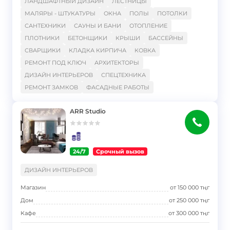
ЛАНДШАФТНЫЙ ДИЗАЙН
ЛЕСТНИЦЫ
МАЛЯРЫ - ШТУКАТУРЫ
ОКНА
ПОЛЫ
ПОТОЛКИ
САНТЕХНИКИ
САУНЫ И БАНИ
ОТОПЛЕНИЕ
ПЛОТНИКИ
БЕТОНЩИКИ
КРЫШИ
БАССЕЙНЫ
СВАРЩИКИ
КЛАДКА КИРПИЧА
КОВКА
РЕМОНТ ПОД КЛЮЧ
АРХИТЕКТОРЫ
ДИЗАЙН ИНТЕРЬЕРОВ
СПЕЦТЕХНИКА
РЕМОНТ ЗАМКОВ
ФАСАДНЫЕ РАБОТЫ
ARR Studio
24/7
Срочный вызов
}
ДИЗАЙН ИНТЕРЬЕРОВ
Магазин
от
150 000
тңг
Дом
от
250 000
тңг
Кафе
от
300 000
тңг