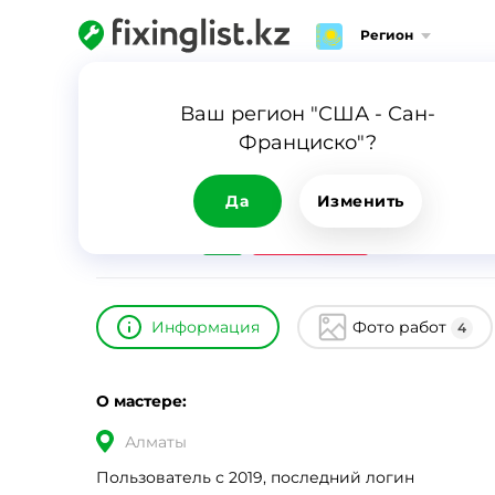
Регион
Главная
Каталог
Настя
Ваш регион "США - Сан-
Франциско"?
Настя
ID
17495
0
Да
Изменить
24/7
Срочный вызов
Информация
Фото работ
4
О мастере:
Алматы
Пользователь с 2019, последний логин