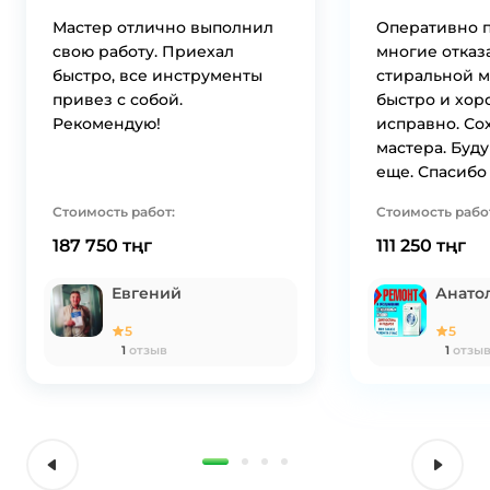
Мастер отлично выполнил
Оперативно п
свою работу. Приехал
многие отказ
быстро, все инструменты
стиральной 
привез с собой.
быстро и хор
Рекомендую!
исправно. Со
мастера. Буд
еще. Спасибо
Стоимость работ:
Стоимость рабо
187 750 тңг
111 250 тңг
Евгений
Анато
5
5
1
отзыв
1
отзы