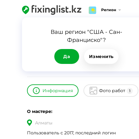
Регион
Главная
Каталог
Build House
Ваш регион "США - Сан-
Франциско"?
Build House
ID
7327
0
Да
Изменить
Информация
Фото работ
1
О мастере:
Алматы
Пользователь с 2017, последний логин