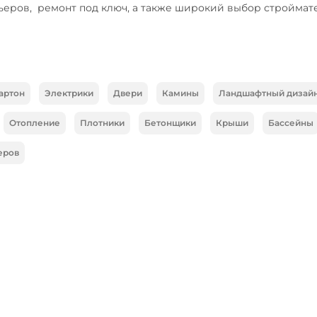
ьеров,  ремонт под ключ, а также широкий выбор строймате
артон
Электрики
Двери
Камины
Ландшафтный дизай
Отопление
Плотники
Бетонщики
Крыши
Бассейны
еров