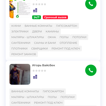
24/7
Срочный вызов
}
КУХНИ
ВАННЫЕ КОМНАТЫ
ГИПСОКАРТОН
ЭЛЕКТРИКИ
ДВЕРИ
КАМИНЫ
МАЛЯРЫ - ШТУКАТУРЫ
ОКНА
ПОЛЫ
ПОТОЛКИ
САНТЕХНИКИ
САУНЫ И БАНИ
ОТОПЛЕНИЕ
ПЛОТНИКИ
СВАРЩИКИ
РЕМОНТ ПОД КЛЮЧ
РЕМОНТ ЗАМКОВ
Игорь Вайсбек
}
ВАННЫЕ КОМНАТЫ
ГИПСОКАРТОН
МАЛЯРЫ - ШТУКАТУРЫ
ПОЛЫ
ПОТОЛКИ
САНТЕХНИКИ
РЕМОНТ ПОД КЛЮЧ