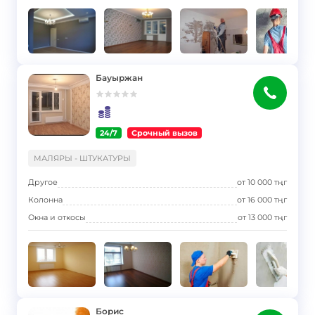
Бауыржан
24/7
Срочный вызов
}
МАЛЯРЫ - ШТУКАТУРЫ
Другое
от
10 000
тңг
Колонна
от
16 000
тңг
Окна и откосы
от
13 000
тңг
Борис