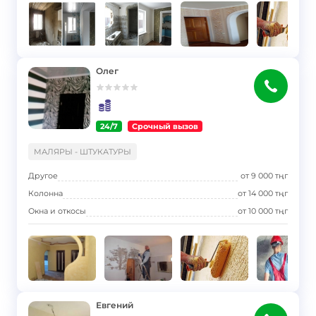
Олег
24/7
Срочный вызов
}
МАЛЯРЫ - ШТУКАТУРЫ
Другое
от
9 000
тңг
Колонна
от
14 000
тңг
Окна и откосы
от
10 000
тңг
Евгений