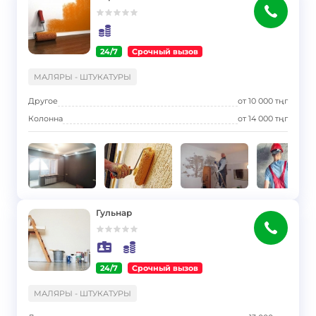
24/7
Срочный вызов
}
МАЛЯРЫ - ШТУКАТУРЫ
Другое
от
10 000
тңг
Колонна
от
14 000
тңг
Гульнар
24/7
Срочный вызов
}
МАЛЯРЫ - ШТУКАТУРЫ