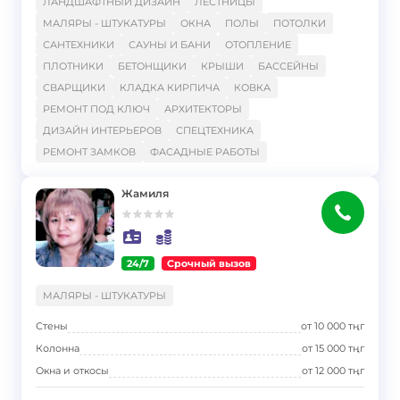
ЛАНДШАФТНЫЙ ДИЗАЙН
ЛЕСТНИЦЫ
МАЛЯРЫ - ШТУКАТУРЫ
ОКНА
ПОЛЫ
ПОТОЛКИ
САНТЕХНИКИ
САУНЫ И БАНИ
ОТОПЛЕНИЕ
ПЛОТНИКИ
БЕТОНЩИКИ
КРЫШИ
БАССЕЙНЫ
СВАРЩИКИ
КЛАДКА КИРПИЧА
КОВКА
РЕМОНТ ПОД КЛЮЧ
АРХИТЕКТОРЫ
ДИЗАЙН ИНТЕРЬЕРОВ
СПЕЦТЕХНИКА
РЕМОНТ ЗАМКОВ
ФАСАДНЫЕ РАБОТЫ
Жамиля
24/7
Срочный вызов
}
МАЛЯРЫ - ШТУКАТУРЫ
Стены
от
10 000
тңг
Колонна
от
15 000
тңг
Окна и откосы
от
12 000
тңг