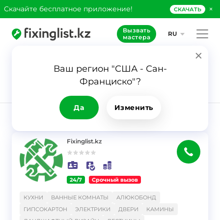
×
Скачайте бесплатное приложение!
СКАЧАТЬ
Вызвать
RU
мастера
Ваш регион "США - Сан-
135
Франциско"?
Заявка
Маляры -
Штукатуры
Да
Изменить
РЕЗУЛЬТАТ
Фильтр
Fixinglist.kz
24/7
Срочный вызов
}
КУХНИ
ВАННЫЕ КОМНАТЫ
АЛЮКОБОНД
ГИПСОКАРТОН
ЭЛЕКТРИКИ
ДВЕРИ
КАМИНЫ