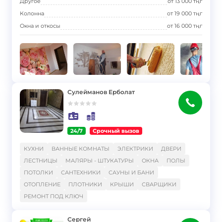
Другое
от
13 000
тңг
Колонна
от
19 000
тңг
Окна и откосы
от
16 000
тңг
Сулейманов Ерболат
24/7
Срочный вызов
}
КУХНИ
ВАННЫЕ КОМНАТЫ
ЭЛЕКТРИКИ
ДВЕРИ
ЛЕСТНИЦЫ
МАЛЯРЫ - ШТУКАТУРЫ
ОКНА
ПОЛЫ
ПОТОЛКИ
САНТЕХНИКИ
САУНЫ И БАНИ
ОТОПЛЕНИЕ
ПЛОТНИКИ
КРЫШИ
СВАРЩИКИ
РЕМОНТ ПОД КЛЮЧ
Сергей