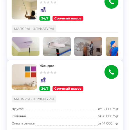
24/7
Срочный вызов
}
МАЛЯРЫ - ШТУКАТУРЫ
Жандос
24/7
Срочный вызов
}
МАЛЯРЫ - ШТУКАТУРЫ
Другое
от
12 000
тңг
Колонна
от
18 000
тңг
Окна и откосы
от
14 000
тңг