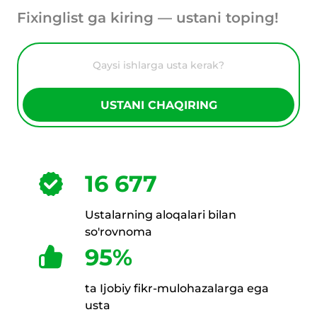
Fixinglist ga kiring — ustani toping!
USTANI CHAQIRING
16 677
Ustalarning aloqalari bilan
so'rovnoma
95%
ta Ijobiy fikr-mulohazalarga ega
usta