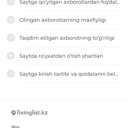
Saytga qo’yilgan axborotlardan foydalanish shartlari
Olingan axborotlarning maxfiyligi
Taqdim etilgan axborotning to’g’riligi
Saytda ro’yxatdan o’tish shartlari
Saytga kirish tartibi va qoidalarini belgilovchi qoidalar va nizomlar
Blog