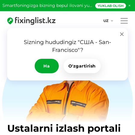
×
Smartfoningizga bizning bepul ilovani yuklab oling!
YUKLAB OLISH
UZ
Sizning hududingiz "США - San-
Francisco"?
Ha
O'zgartirish
Ustalarni izlash portali