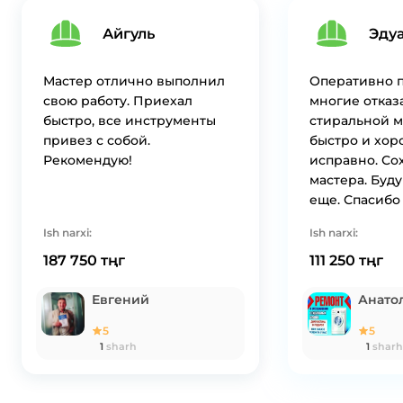
Айгуль
Эду
Мастер отлично выполнил
Оперативно п
свою работу. Приехал
многие отказ
быстро, все инструменты
стиральной 
привез с собой.
быстро и хор
Рекомендую!
исправно. Со
мастера. Буд
еще. Спасибо
Ish narxi:
Ish narxi:
187 750 тңг
111 250 тңг
Евгений
Анато
5
5
1
sharh
1
sharh