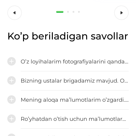
Ko’p beriladigan savollar
O’z loyihalarim fotografiyalarini qanday qilib katalogga joylashtirsam bo’ladi?
Bizning ustalar brigadamiz mavjud. O’z soham bo’yicha nechta ustalar sahifasini tuzishim mumkin?
Mening aloqa ma’lumotlarim o’zgardi. Sohadagi axborotni qanday tahrirlasam bo’ladi?
Ro’yhatdan o’tish uchun ma’lumotlarni kiritgandan keyin aktivatsion xat olmadim. Men nima qilishim kerak?