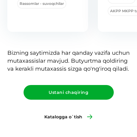
Rassomlar - suvoqchilar
AKPP MKPP ta
Bizning saytimizda har qanday vazifa uchun
mutaxassislar mavjud. Butyurtma qoldiring
va kerakli mutaxassis sizga qo'ng'iroq qiladi.
Ustani chaqiring
Katalogga o`tish