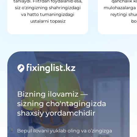
tanlaydi. Filtrdan foydalanib esa,
qanchalik ko
siz o'zingizning shahringizdagi
mulohazalarga 
va hatto tumaningizdagi
reytingi shu
ustalarni topasiz
bo
Bizning ilovamiz —
sizning cho'ntagingizda
shaxsiy yordamchidir
Bepul ilovani yuklab oling va o’zingizga