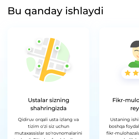
Bu qanday ishlaydi
Ustalar sizning
Fikr-mulo
shahringizda
rey
Qidiruv orqali usta izlang va
Ustaning ish
tizim o'zi siz uchun
boshqa foyda
mutaxassislar so'rovnomalarini
fikr-mulohazala