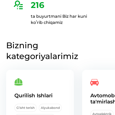
216
ta buyurtmani Biz har kuni
koʻrib chiqamiz
Bizning
kategoriyalarimiz
Qurilish Ishlari
Avtomobi
ta'mirlas
G'isht terish
Alyukabond
Avtoelektrik