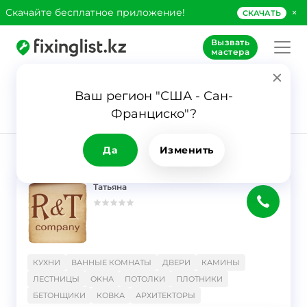
×
Скачайте бесплатное приложение!
СКАЧАТЬ
Вызвать
мастера
Ваш регион "США - Сан-
11
Франциско"?
Заявка
Плотники
Да
Изменить
РЕЗУЛЬТАТ
Фильтр
Татьяна
}
КУХНИ
ВАННЫЕ КОМНАТЫ
ДВЕРИ
КАМИНЫ
ЛЕСТНИЦЫ
ОКНА
ПОТОЛКИ
ПЛОТНИКИ
БЕТОНЩИКИ
КОВКА
АРХИТЕКТОРЫ