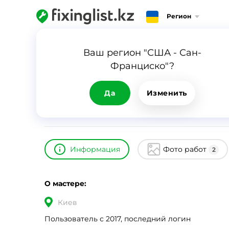
Регион
Главная
Каталог
Илья 21
Ваш регион "США - Сан-
Франциско"?
Илья 21
ID
8035
0
Да
Изменить
Информация
Фото работ
2
О мастере:
Киев
Пользователь с 2017, последний логин