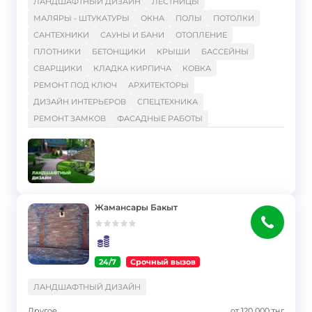
ЛАНДШАФТНЫЙ ДИЗАЙН
ЛЕСТНИЦЫ
МАЛЯРЫ - ШТУКАТУРЫ
ОКНА
ПОЛЫ
ПОТОЛКИ
САНТЕХНИКИ
САУНЫ И БАНИ
ОТОПЛЕНИЕ
ПЛОТНИКИ
БЕТОНЩИКИ
КРЫШИ
БАССЕЙНЫ
СВАРЩИКИ
КЛАДКА КИРПИЧА
КОВКА
РЕМОНТ ПОД КЛЮЧ
АРХИТЕКТОРЫ
ДИЗАЙН ИНТЕРЬЕРОВ
СПЕЦТЕХНИКА
РЕМОНТ ЗАМКОВ
ФАСАДНЫЕ РАБОТЫ
Жамансары Бакыт
24/7
Срочный вызов
}
ЛАНДШАФТНЫЙ ДИЗАЙН
Другое
от
120 000
тңг