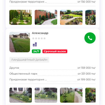
Придомовая территория многоквартирного дома (двор)
от
156 000
тңг
Александр
24/7
Срочный вызов
}
ЛАНДШАФТНЫЙ ДИЗАЙН
Другое
от
159 000
тңг
Общественный парк
от
331 000
тңг
Придомовая территория многоквартирного дома (двор)
от
199 000
тңг