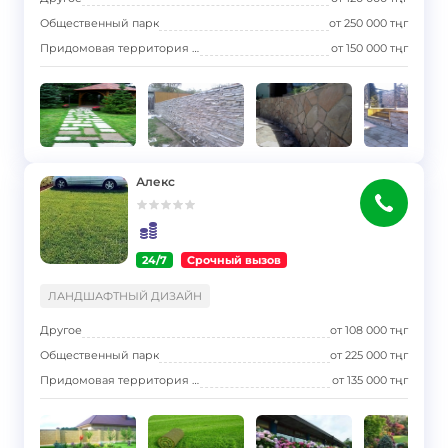
Общественный парк
от
250 000
тңг
Придомовая территория многоквартирного дома (двор)
от
150 000
тңг
Алекс
24/7
Срочный вызов
}
ЛАНДШАФТНЫЙ ДИЗАЙН
Другое
от
108 000
тңг
Общественный парк
от
225 000
тңг
Придомовая территория многоквартирного дома (двор)
от
135 000
тңг