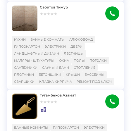
Сабитов Тимур
}
КУХНИ
ВАННЫЕ КОМНАТЫ
АЛЮКОБОНД
ГИПСОКАРТОН
ЭЛЕКТРИКИ
ДВЕРИ
ЛАНДШАФТНЫЙ ДИЗАЙН
ЛЕСТНИЦЫ
МАЛЯРЫ - ШТУКАТУРЫ
ОКНА
ПОЛЫ
ПОТОЛКИ
САНТЕХНИКИ
САУНЫ И БАНИ
ОТОПЛЕНИЕ
ПЛОТНИКИ
БЕТОНЩИКИ
КРЫШИ
БАССЕЙНЫ
СВАРЩИКИ
КЛАДКА КИРПИЧА
РЕМОНТ ПОД КЛЮЧ
Тугамбеков Азамат
}
ВАННЫЕ КОМНАТЫ
ГИПСОКАРТОН
ЭЛЕКТРИКИ