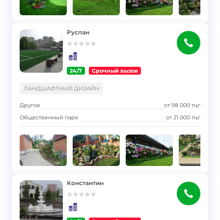
Руслан
24/7
Срочный вызов
}
ЛАНДШАФТНЫЙ ДИЗАЙН
Другое
от
98 000
тңг
Общественный парк
от
21 000
тңг
Константин