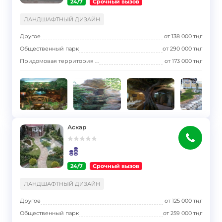
24/7
Срочный вызов
}
ЛАНДШАФТНЫЙ ДИЗАЙН
Другое
от
138 000
тңг
Общественный парк
от
290 000
тңг
Придомовая территория многоквартирного дома (двор)
от
173 000
тңг
Аскар
24/7
Срочный вызов
}
ЛАНДШАФТНЫЙ ДИЗАЙН
Другое
от
125 000
тңг
Общественный парк
от
259 000
тңг