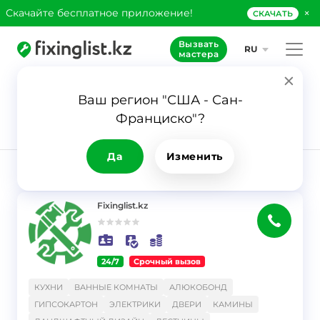
×
Скачайте бесплатное приложение!
СКАЧАТЬ
Вызвать
RU
мастера
Ваш регион "США - Сан-
56
Франциско"?
Заявка
Ландшафтный
дизайн
Да
Изменить
РЕЗУЛЬТАТ
Фильтр
Fixinglist.kz
24/7
Срочный вызов
}
КУХНИ
ВАННЫЕ КОМНАТЫ
АЛЮКОБОНД
ГИПСОКАРТОН
ЭЛЕКТРИКИ
ДВЕРИ
КАМИНЫ