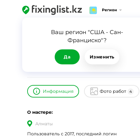
Регион
Главная
Каталог
Тугамбеков Азамат
Ваш регион "США - Сан-
Франциско"?
Тугамбеков Азамат
ID
6802
0
Да
Изменить
Информация
Фото работ
4
О мастере:
Алматы
Пользователь с 2017, последний логин