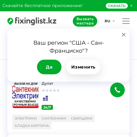
×
Скачайте бесплатное приложение!
СКАЧАТЬ
Вызвать
RU
мастера
Ваш регион "США - Сан-
8
Франциско"?
Заявка
Кладка кирпича
Да
Изменить
РЕЗУЛЬТАТ
Фильтр
Дулат
24/7
}
ЭЛЕКТРИКИ
САНТЕХНИКИ
СВАРЩИКИ
КЛАДКА КИРПИЧА