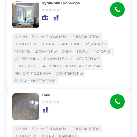
Куланова Гульмира
}
КУХНИ
ВАННЫЕ КОМНАТЫ
ГИПСОКАРТОН
ЭЛЕКТРИКИ
ДВЕРИ
ЛАНДШАФТНЫЙ ДИЗАЙН
МАЛЯРЫ - ШТУКАТУРЫ
ОКНА
ПОЛЫ
ПОТОЛКИ
САНТЕХНИКИ
САУНЫ И БАНИ
ОТОПЛЕНИЕ
ПЛОТНИКИ
БАССЕЙНЫ
КЛАДКА КИРПИЧА
РЕМОНТ ПОД КЛЮЧ
АРХИТЕКТОРЫ
ДИЗАЙН ИНТЕРЬЕРОВ
Таке
}
КУХНИ
ВАННЫЕ КОМНАТЫ
ГИПСОКАРТОН
ЭЛЕКТРИКИ
ДВЕРИ
КАМИНЫ