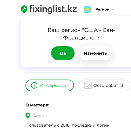
Регион
Главная
Каталог
Таке
Ваш регион "США - Сан-
Франциско"?
Таке
ID
11198
0
Да
Изменить
Информация
Фото работ
5
О мастере:
Астана
Пользователь с 2018, последний логин