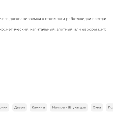
чего договариваемся о стоимости работ/скидки всегда/

косметический, капитальный, элитный или евроремонт:

рики
Двери
Камины
Маляры - Штукатуры
Окна
По