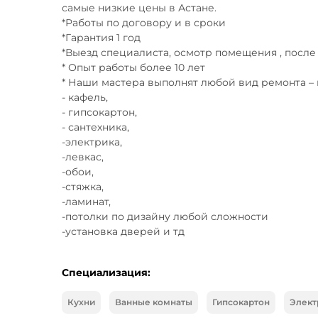
самые низкие цены в Астане.

*Работы по договору и в сроки

*Гарантия 1 год

*Выезд специалиста, осмотр помещения , после 
* Опыт работы более 10 лет

* Наши мастера выполнят любой вид ремонта – 
- кафель,

- гипсокартон,

- сантехника, 

-электрика, 

-левкас, 

-обои, 

-стяжка, 

-ламинат, 

-потолки по дизайну любой сложности

-установка дверей и тд
Специализация:
Кухни
Ванные комнаты
Гипсокартон
Элект