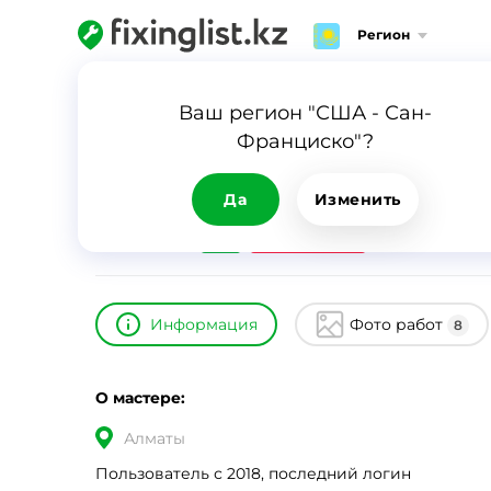
Регион
Главная
Каталог
Алексей
Ваш регион "США - Сан-
Франциско"?
Алексей
ID
12474
0
Да
Изменить
24/7
Срочный вызов
Информация
Фото работ
8
О мастере:
Алматы
Пользователь с 2018, последний логин