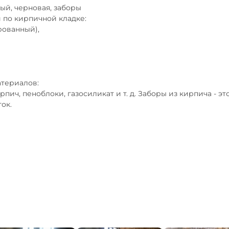
й, черновая, заборы

по кирпичной кладке: 

ованный), 

ериалов: 

ч, пеноблоки, газосиликат и т. д. Заборы из кирпича - это 
к. 
