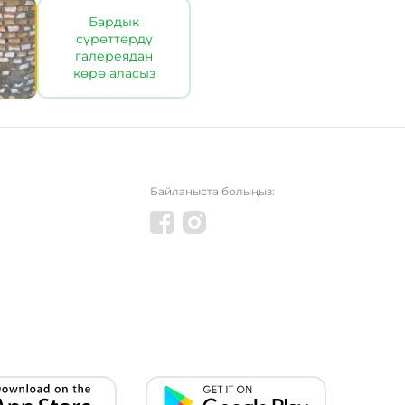
Бардык
сүрөттөрдү
галереядан
көрө аласыз
Байланыста болыңыз: