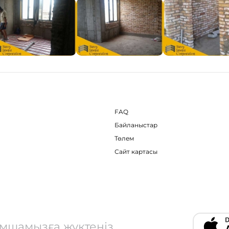
FAQ
Байланыстар
Төлем
Сайт картасы
ымшамызға жүктеңіз.