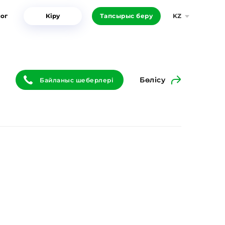
ог
Кіру
Тапсырыс беру
KZ
Бөлісу
Байланыс шеберлері