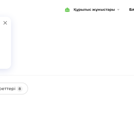
Құрылыс жұмыстары
Бл
реттері
8