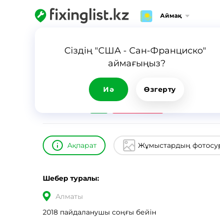
Аймақ
Негізгі парақша
Каталог
Алексей
Сіздің "США - Сан-Франциско" 
аймағыңыз?
Алексей
ID
12474
0
Иә
Өзгерту
24/7
Шұғыл шақыру
Ақпарат
Жұмыстардың фотосу
Шебер туралы:
Алматы
2018 пайдаланушы соңғы бейін