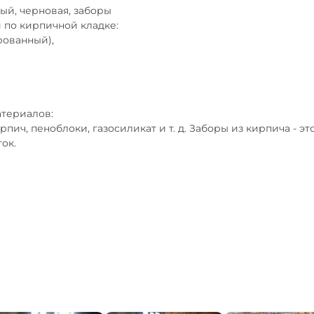
й, черновая, заборы

по кирпичной кладке: 

ованный), 

ериалов: 

ч, пеноблоки, газосиликат и т. д. Заборы из кирпича - это 
к. 
