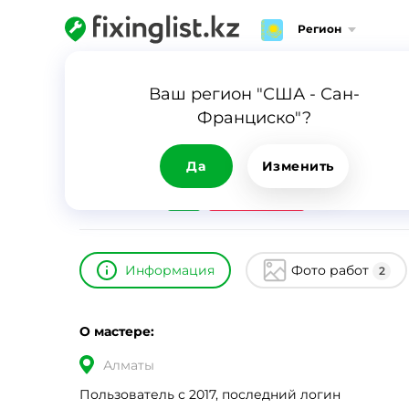
Регион
Главная
Каталог
Сулейманов Ерболат
Ваш регион "США - Сан-
Франциско"?
Сулейманов Ерболат
ID
10931
0
Да
Изменить
24/7
Срочный вызов
Информация
Фото работ
2
О мастере:
Алматы
Пользователь с 2017, последний логин