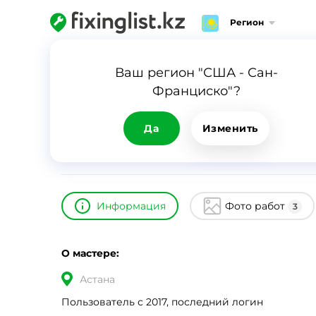
Регион
Главная
Каталог
Сергей
Ваш регион "США - Сан-
Франциско"?
Сергей
ID
10579
0
Да
Изменить
Информация
Фото работ
3
О мастере:
Астана
Пользователь с 2017, последний логин