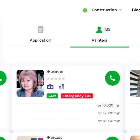
Construction
Blo
135
Application
Painters
Жамиля
24/7
Emergency Call
}
}
от
10 000
тңг
от
15 000
тңг
от
12 000
тңг
Жандос