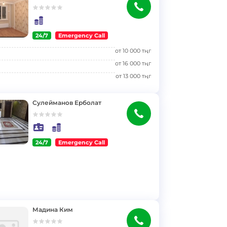
24/7
Emergency Call
от
10 000
тңг
от
16 000
тңг
от
13 000
тңг
Сулейманов Ерболат
24/7
Emergency Call
Мадина Ким