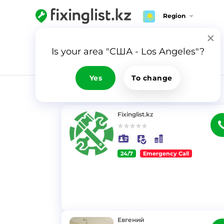
Region
Is your area "США - Los Angeles"?
Yes
To change
RESULTS
Fixinglist.kz
24/7
Emergency Call
}
Евгений