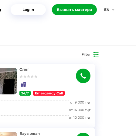
g
Log In
Вызвать мастера
EN
Filter
Олег
24/7
Emergency Call
от
9 000
тңг
от
14 000
тңг
от
10 000
тңг
Бауыржан