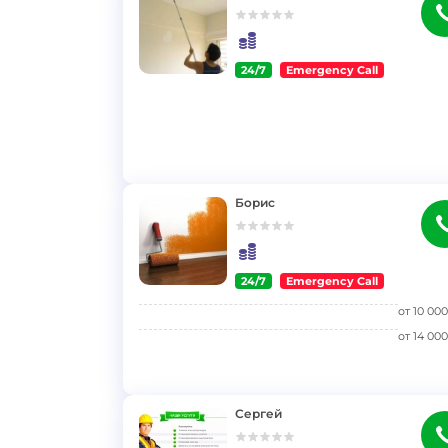
24/7
Emergency Call
}
Борис
24/7
Emergency Call
}
от
10 000
от
14 000
Сергей