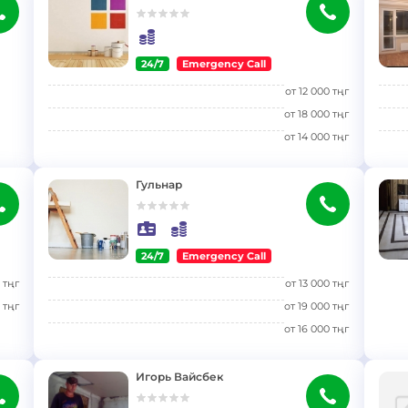
24/7
Emergency Call
}
}
от
12 000
тңг
от
18 000
тңг
от
14 000
тңг
Гульнар
24/7
Emergency Call
}
}
тңг
от
13 000
тңг
тңг
от
19 000
тңг
от
16 000
тңг
Игорь Вайсбек