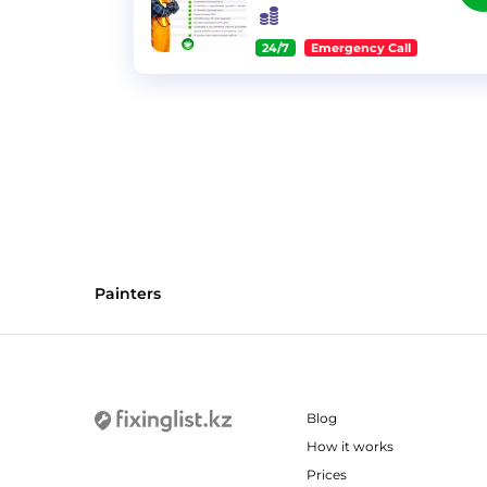
24/7
Emergency Call
}
Painters
Blog
How it works
Prices