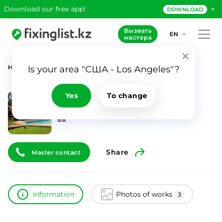
×
Download our free app!
DOWNLOAD
Вызвать
EN
мастера
Home
Catalog
Борис
Is your area "США - Los Angeles"?
Борис
ID
7896
Yes
To change
0
Share
Master contact
Information
Photos of works
3