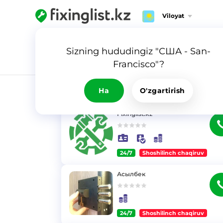
Viloyat
Sizning hududingiz "США - San-
Francisco"?
NATIJA
Ha
O'zgartirish
Fixinglist.kz
24/7
Shoshilinch chaqiruv
}
Асылбек
24/7
Shoshilinch chaqiruv
}