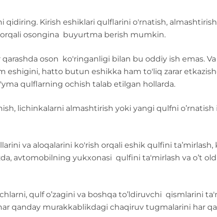
 qidiring. Kirish eshiklari qulflarini o'rnatish, almashtiris
ish orqali osongina buyurtma berish mumkin.
ir qarashda oson ko'ringanligi bilan bu oddiy ish emas. Va k
m eshigini, hatto butun eshikka ham to'liq zarar etkazish
o'yma qulflarning ochish talab etilgan hollarda.
sh, lichinkalarni almashtirish yoki yangi qulfni o’rnatish 
larini va aloqalarini ko'rish orqali eshik qulfini ta’mirlash
, avtomobilning yukxonasi qulfini ta'mirlash va o’t oldir
qichlarni, qulf o’zagini va boshqa to’ldiruvchi qismlarini ta'
 har qanday murakkablikdagi chaqiruv tugmalarini har qan