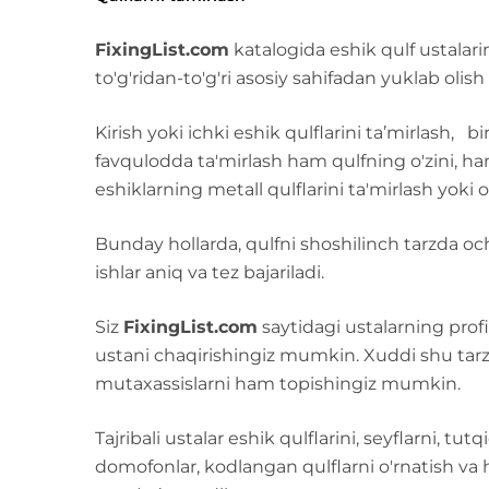
FixingList.com
katalogida eshik qulf ustalarini
to'g'ridan-to'g'ri asosiy sahifadan yuklab ol
Kirish yoki ichki eshik qulflarini ta’mirlash, b
favqulodda ta'mirlash ham qulfning o'zini, ha
eshiklarning metall qulflarini ta'mirlash yoki 
Bunday hollarda, qulfni shoshilinch tarzda ochi
ishlar aniq va tez bajariladi.
Siz
FixingList.com
saytidagi ustalarning profil
ustani chaqirishingiz mumkin. Xuddi shu tarzda
mutaxassislarni ham topishingiz mumkin.
Tajribali ustalar eshik qulflarini, seyflarni, tut
domofonlar, kodlangan qulflarni o'rnatish va