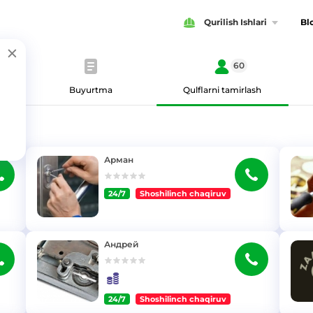
Qurilish Ishlari
Bl
60
Buyurtma
Qulflarni tamirlash
Арман
24/7
Shoshilinch chaqiruv
}
}
Андрей
24/7
Shoshilinch chaqiruv
}
}