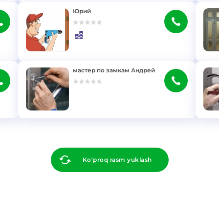
Юрий
}
}
мастер по замкам Андрей
}
}
Ko'proq rasm yuklash