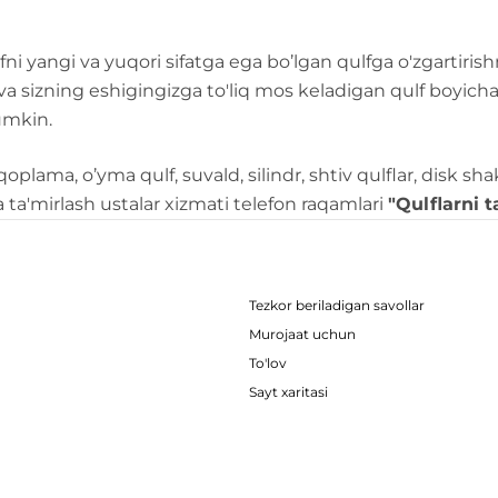
ni yangi va yuqori sifatga ega bo’lgan qulfga o'zgartiris
oy) va sizning eshigingizga to'liq mos keladigan qulf boyic
umkin.
 qoplama, o’yma qulf, suvald, silindr, shtiv qulflar, disk s
a ta'mirlash ustalar xizmati telefon raqamlari
"Qulflarni t
Tezkor beriladigan savollar
Murojaat uchun
To'lov
Sayt xaritasi