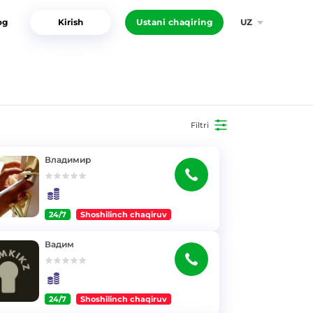
og
Kirish
Ustani chaqiring
UZ
Filtri
Владимир
24/7
Shoshilinch chaqiruv
Вадим
24/7
Shoshilinch chaqiruv