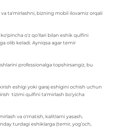
h va ta'mirlashni, bizning mobil ilovamiz orqali
o'pincha o'z qo'llari bilan eshik qulfini
ga olib keladi. Ayniqsa agar temir
ishlarini professionalga topshirsangiz, bu
, kirish eshigi yoki garaj eshigini ochish uchun
ish tizimi qulfini ta'mirlash bo'yicha
mirlash va o'rnatish, kalitlarni yasash,
day turdagi eshiklarga (temir, yog’och,