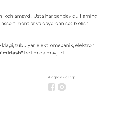
hni xohlamaydi. Usta har qanday qulflarning
ha assortimentlar va qayerdan sotib olish
hakldagi, tubulyar, elektromexanik, elektron
a'mirlash"
bo'limida mavjud.
Aloqada qoling: