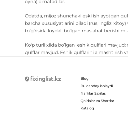
oyna) o’rnatadilar.
Odatda, mijoz shunchaki eski ishlayotgan qulf
barcha xususiyatlarini biladi (rus, ingliz, xit
to’g’risida foydali bo’lgan maslahat berishi m
Ko'p turli xilda bo’lgan eshik qulflari mavjud:
qulflar mavjud. Eshik qulflarini almashtirish v
Blog
Bu qanday ishlaydi
Narhlar Saxifas
Qoidalar va Shartlar
Katalog