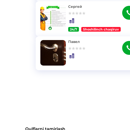
Сергей
24/7
Shoshilinch chaqiruv
}
Павел
}
Qulflarni tamirlash