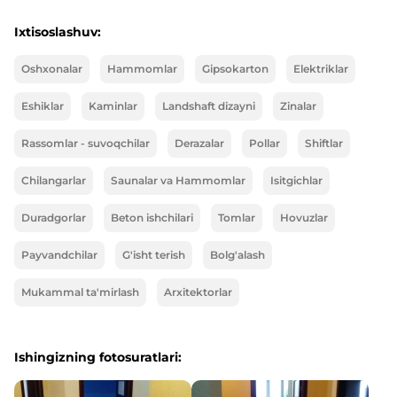
Ixtisoslashuv:
Oshxonalar
Hammomlar
Gipsokarton
Elektriklar
Eshiklar
Kaminlar
Landshaft dizayni
Zinalar
Rassomlar - suvoqchilar
Derazalar
Pollar
Shiftlar
Chilangarlar
Saunalar va Hammomlar
Isitgichlar
Duradgorlar
Beton ishchilari
Tomlar
Hovuzlar
Payvandchilar
G'isht terish
Bolg'alash
Mukammal ta'mirlash
Arxitektorlar
Ishingizning fotosuratlari: