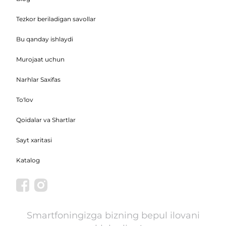
Tezkor beriladigan savollar
Bu qanday ishlaydi
Murojaat uchun
Narhlar Saxifas
To'lov
Qoidalar va Shartlar
Sayt xaritasi
Katalog
Smartfoningizga bizning bepul ilovani