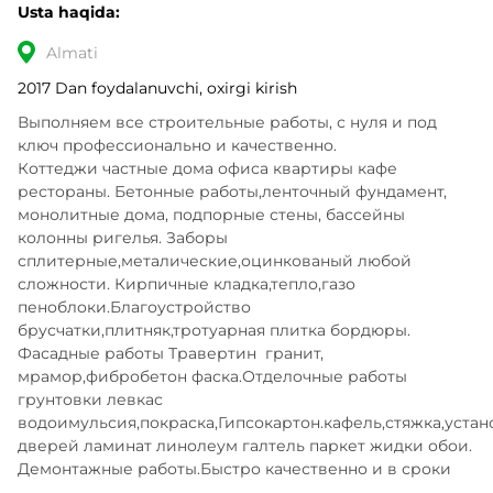
Usta haqida:
Almati
2017 Dan foydalanuvchi, oxirgi kirish
Выполняем все строительные работы, с нуля и под 
ключ профессионально и качественно.

Коттеджи частные дома офиса квартиры кафе 
рестораны. Бетонные работы,ленточный фундамент, 
монолитные дома, подпорные стены, бассейны 
колонны ригелья. Заборы 
сплитерные,металические,оцинкованый любой 
сложности. Кирпичные кладка,тепло,газо 
пеноблоки.Благоустройство 
брусчатки,плитняк,тротуарная плитка бордюры. 
Фасадные работы Травертин  гранит, 
мрамор,фибробетон фаска.Отделочные работы 
грунтовки левкас 
водоимульсия,покраска,Гипсокартон.кафель,стяжка,устано
дверей ламинат линолеум галтель паркет жидки обои. 
Демонтажные работы.Быстро качественно и в сроки