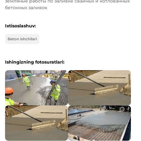
земляные работы по заливке свайных и котлованных 
бетонных заливок
Ixtisoslashuv:
Beton ishchilari
Ishingizning fotosuratlari: