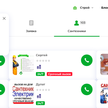
Строй
Бло
103
Заявка
Сантехники
Сергей
24/7
Срочный вызов
}
}
Дулат
24/7
}
}