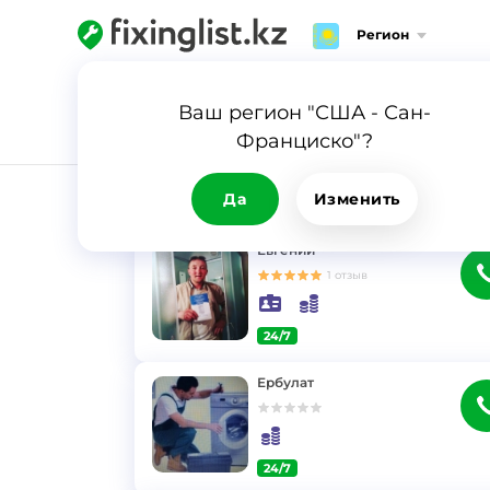
Регион
Ваш регион "США - Сан-
Франциско"?
РЕЗУЛЬТАТ
Да
Изменить
Евгений
1
отзыв
24/7
}
Ербулат
24/7
}