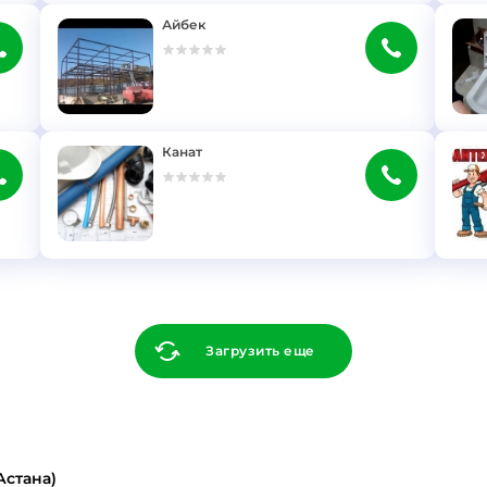
Айбек
}
}
Канат
}
}
Загрузить еще
Астана)