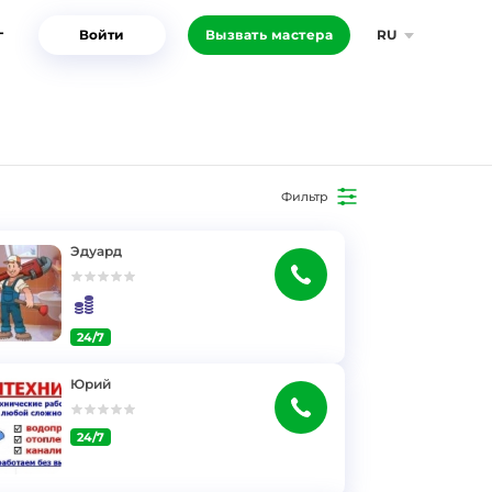
г
Войти
Вызвать мастера
RU
Фильтр
Эдуард
24/7
Юрий
24/7