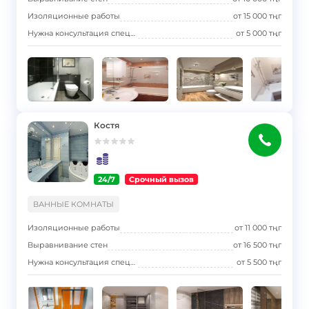
Изоляционные работы
от
15 000
тңг
Нужна консультация специалиста
от
5 000
тңг
Костя
24/7
Срочный вызов
}
ВАННЫЕ КОМНАТЫ
Изоляционные работы
от
11 000
тңг
Выравнивание стен
от
16 500
тңг
Нужна консультация специалиста
от
5 500
тңг