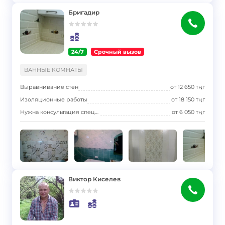
Бригадир
24/7
Срочный вызов
}
ВАННЫЕ КОМНАТЫ
Выравнивание стен
от
12 650
тңг
Изоляционные работы
от
18 150
тңг
Нужна консультация специалиста
от
6 050
тңг
Виктор Киселев