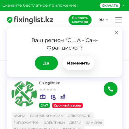
×
Скачайте бесплатное приложение!
СКАЧАТЬ
Вызвать
RU
мастера
Ваш регион "США - Сан-
69
Франциско"?
Заявка
Ванные
комнаты
Да
Изменить
РЕЗУЛЬТАТ
Фильтр
Fixinglist.kz
24/7
Срочный вызов
}
КУХНИ
ВАННЫЕ КОМНАТЫ
АЛЮКОБОНД
ГИПСОКАРТОН
ЭЛЕКТРИКИ
ДВЕРИ
КАМИНЫ