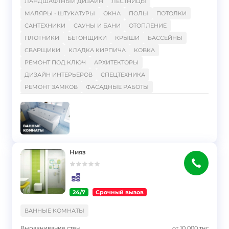
ЛАНДШАФТНЫЙ ДИЗАЙН
ЛЕСТНИЦЫ
МАЛЯРЫ - ШТУКАТУРЫ
ОКНА
ПОЛЫ
ПОТОЛКИ
САНТЕХНИКИ
САУНЫ И БАНИ
ОТОПЛЕНИЕ
ПЛОТНИКИ
БЕТОНЩИКИ
КРЫШИ
БАССЕЙНЫ
СВАРЩИКИ
КЛАДКА КИРПИЧА
КОВКА
РЕМОНТ ПОД КЛЮЧ
АРХИТЕКТОРЫ
ДИЗАЙН ИНТЕРЬЕРОВ
СПЕЦТЕХНИКА
РЕМОНТ ЗАМКОВ
ФАСАДНЫЕ РАБОТЫ
Нияз
24/7
Срочный вызов
}
ВАННЫЕ КОМНАТЫ
Выравнивание стен
от
10 000
тңг