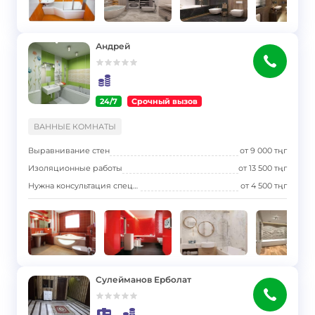
Андрей
24/7
Срочный вызов
}
ВАННЫЕ КОМНАТЫ
Выравнивание стен
от
9 000
тңг
Изоляционные работы
от
13 500
тңг
Нужна консультация специалиста
от
4 500
тңг
Сулейманов Ерболат