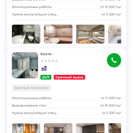
Изоляционные работы
от
15 000
тңг
Нужна консультация специалиста
от
5 000
тңг
Костя
24/7
Срочный вызов
}
ВАННЫЕ КОМНАТЫ
Изоляционные работы
от
11 000
тңг
Выравнивание стен
от
16 500
тңг
Нужна консультация специалиста
от
5 500
тңг