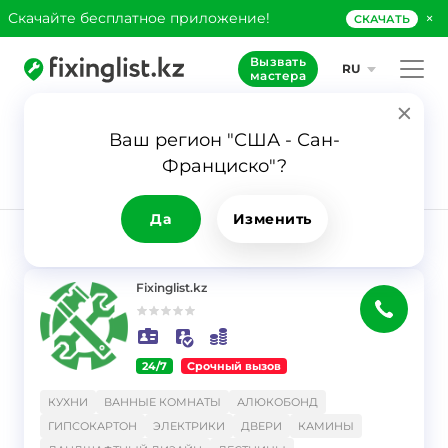
×
Скачайте бесплатное приложение!
СКАЧАТЬ
Вызвать
RU
мастера
Ваш регион "США - Сан-
69
Франциско"?
Заявка
Ванные
комнаты
Да
Изменить
РЕЗУЛЬТАТ
Фильтр
Fixinglist.kz
24/7
Срочный вызов
}
КУХНИ
ВАННЫЕ КОМНАТЫ
АЛЮКОБОНД
ГИПСОКАРТОН
ЭЛЕКТРИКИ
ДВЕРИ
КАМИНЫ