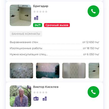
Бригадир
24/7
Срочный вызов
}
ВАННЫЕ КОМНАТЫ
Выравнивание стен
от
12 650
тңг
Изоляционные работы
от
18 150
тңг
Нужна консультация специалиста
от
6 050
тңг
Виктор Киселев