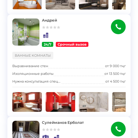
Андрей
24/7
Срочный вызов
}
ВАННЫЕ КОМНАТЫ
Выравнивание стен
от
9 000
тңг
Изоляционные работы
от
13 500
тңг
Нужна консультация специалиста
от
4 500
тңг
Сулейманов Ерболат