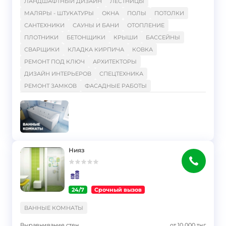
ЛАНДШАФТНЫЙ ДИЗАЙН
ЛЕСТНИЦЫ
МАЛЯРЫ - ШТУКАТУРЫ
ОКНА
ПОЛЫ
ПОТОЛКИ
САНТЕХНИКИ
САУНЫ И БАНИ
ОТОПЛЕНИЕ
ПЛОТНИКИ
БЕТОНЩИКИ
КРЫШИ
БАССЕЙНЫ
СВАРЩИКИ
КЛАДКА КИРПИЧА
КОВКА
РЕМОНТ ПОД КЛЮЧ
АРХИТЕКТОРЫ
ДИЗАЙН ИНТЕРЬЕРОВ
СПЕЦТЕХНИКА
РЕМОНТ ЗАМКОВ
ФАСАДНЫЕ РАБОТЫ
Нияз
24/7
Срочный вызов
}
ВАННЫЕ КОМНАТЫ
Выравнивание стен
от
10 000
тңг