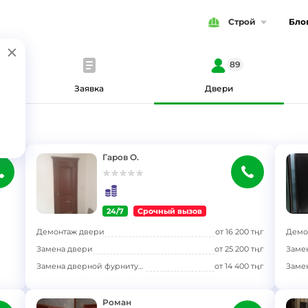
Строй
Бло
89
Заявка
Двери
Гаров О.
24/7
Срочный вызов
}
}
Демонтаж двери
от
16 200
тңг
Демо
Замена двери
от
25 200
тңг
Заме
Замена дверной фурнитуры (ручки, петли, доводчик)
от
14 400
тңг
Роман