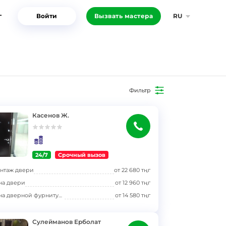
г
Войти
Вызвать мастера
RU
Фильтр
Касенов Ж.
24/7
Срочный вызов
нтаж двери
от
22 680
тңг
на двери
от
12 960
тңг
Замена дверной фурнитуры (ручки, петли, доводчик)
от
14 580
тңг
Сулейманов Ерболат