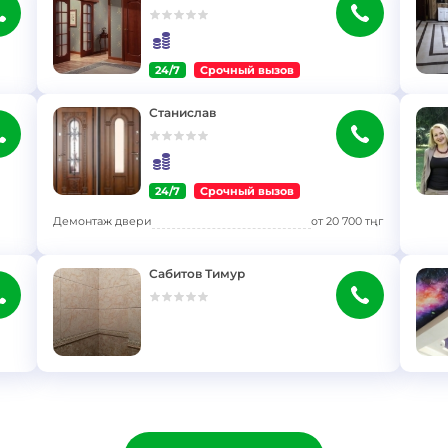
24/7
Срочный вызов
}
}
Станислав
24/7
Срочный вызов
}
}
Демонтаж двери
от
20 700
тңг
Сабитов Тимур
}
}