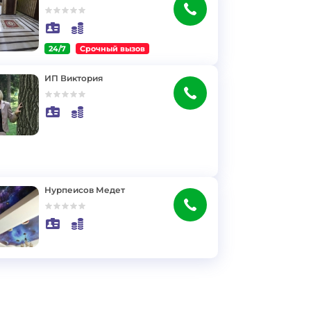
24/7
Срочный вызов
ИП Виктория
Нурпеисов Медет