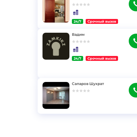
24/7
Срочный вызов
}
Вадим
24/7
Срочный вызов
}
Сапаров Шухрат
}