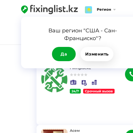
Регион
Ваш регион "США - Сан-
Франциско"?
РЕЗУЛЬТАТ
Да
Изменить
Fixinglist.kz
24/7
Срочный вызов
}
Асем