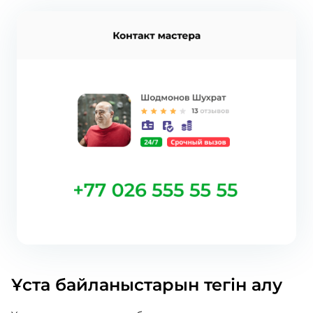
Ұста байланыстарын тегін алу