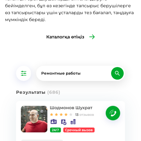
бейімделген, бұл өз кезегінде тапсырыс берушілерге
өз тапсырыстары үшін ұсталарды тез бағалап, таңдауға
мүмкіндік береді.
Каталогқа өтіңіз
Ремонтные работы
Результаты
(686)