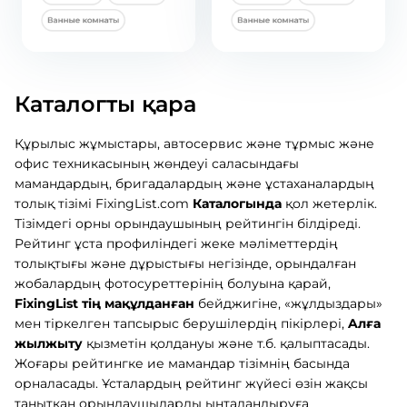
Каталогты қара
Құрылыс жұмыстары, автосервис және тұрмыс және
офис техникасының жөндеуі саласындағы
мамандардың, бригадалардың және ұстаханалардың
толық тізімі FixingList.com
Каталогында
қол жетерлік.
Тізімдегі орны орындаушының рейтингін білдіреді.
Рейтинг ұста профиліндегі жеке мәліметтердің
толықтығы және дұрыстығы негізінде, орындалған
жобалардың фотосуреттерінің болуына қарай,
FixingList тің мақұлданған
бейджигіне, «жұлдыздары»
мен тіркелген тапсырыс берушілердің пікірлері,
Aлға
жылжыту
қызметін қолдануы және т.б. қалыптасады.
Жоғары рейтингке ие мамандар тізімнің басында
орналасады. Ұсталардың рейтинг жүйесі өзін жақсы
танытқан орындаушыларды ынталандыруға