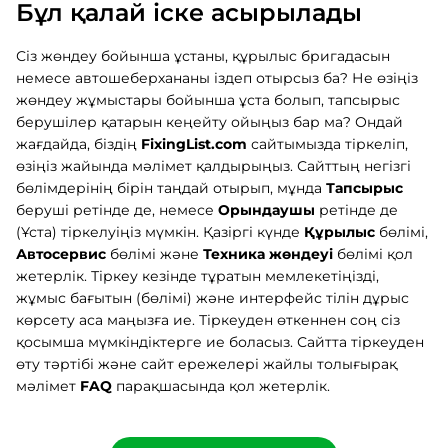
Бұл қалай іске асырылады
Сіз жөндеу бойынша ұстаны, құрылыс бригадасын
немесе автошеберхананы іздеп отырсыз ба? Не өзіңіз
жөндеу жұмыстары бойынша ұста болып, тапсырыс
берушілер қатарын кеңейту ойыңыз бар ма? Ондай
жағдайда, біздің
FixingList.com
сайтымызда тіркеліп,
өзіңіз жайында мәлімет қалдырыңыз. Сайттың негізгі
бөлімдерінің бірін таңдай отырып, мұнда
Тапсырыс
беруші ретінде де, немесе
Орындаушы
ретінде де
(Ұста) тіркелуіңіз мүмкін. Қазіргі күнде
Құрылыс
бөлімі,
Автосервис
бөлімі және
Техника жөндеуі
бөлімі қол
жетерлік. Тіркеу кезінде тұратын мемлекетіңізді,
жұмыс бағытын (бөлімі) және интерфейс тілін дұрыс
көрсету аса маңызға ие. Тіркеуден өткеннен соң сіз
қосымша мүмкіндіктерге ие боласыз. Сайтта тіркеуден
өту тәртібі және сайт ережелері жайлы толығырақ
мәлімет
FAQ
парақшасында қол жетерлік.