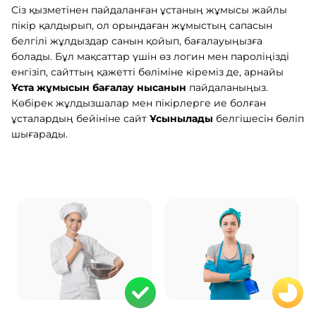
Сіз қызметінен пайдаланған ұстаның жұмысы жайлы
пікір қалдырып, ол орындаған жұмыстың сапасын
белгілі жұлдыздар санын қойып, бағалауыңызға
болады. Бұл мақсаттар үшін өз логин мен пароліңізді
енгізіп, сайттың қажетті бөліміне кіреміз де, арнайы
Ұста жұмысын бағалау нысанын
пайдаланыңыз.
Көбірек жұлдызшалар мен пікірлерге ие болған
ұсталардың бейініне сайт
Ұсынылады
белгішесін бөліп
шығарады.