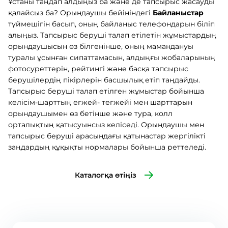
Ұстаны таңдап алдыңыз ба және де тапсырыс жасауды
қалайсыз ба? Орындаушы бейініндегі
Байланыстар
түймешігін басып, оның байланыс телефондарын біліп
алыңыз. Тапсырыс беруші талап етілетін жұмыстардың
орындаушысын өз білгенінше, оның мамандануы
туралы ұсынған сипаттамасын, алдыңғы жобаларының
фотосуреттерін, рейтингі және басқа тапсырыс
берушілердің пікірлерін басшылық етіп таңдайды.
Тапсырыс беруші талап етілген жұмыстар бойынша
келісім-шарттың егжей- тегжейі мен шарттарын
орындаушымен өз бетінше және тура, колл
орталықтың қатысуынсыз келіседі. Орындаушы мен
тапсырыс беруші арасындағы қатынастар жергілікті
заңдардың құқықты нормалары бойынша реттеледі.
Каталогқа өтіңіз