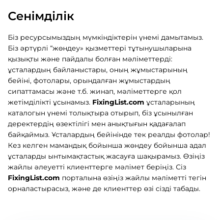
Сенімділік
Біз ресурсымыздың мүмкіндіктерін үнемі дамытамыз.
Біз әртүрлі “жөндеу» қызметтері тұтынушыларына
қызықты және пайдалы болған мәліметтерді:
ұсталардың байланыстары, оның жұмыстарының
бейіні, фотолары, орындалған жұмыстардың
сипаттамасы және т.б. жинап, мәліметтерге қол
жетімділікті ұсынамыз.
FixingList.com
ұсталарының
каталогын үнемі толықтыра отырып, біз ұсынылған
деректердің өзектілігі мен анықтығын қадағалап
байқаймыз. Ұсталардың бейінінде тек реалды фотолар!
Кез келген мамандық бойынша жөндеу бойынша адал
ұсталарды ынтымақтастық жасауға шақырамыз. Өзіңіз
жайлы әлеуетті клиенттерге мәлімет беріңіз. Сіз
FixingList.com
порталына өзіңіз жайлы мәліметті тегін
орналастырасыз, және де клиенттер өзі сізді табады.