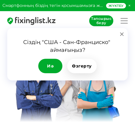
×
Смартфонның біздің тегін қосымшамызға жүктеңіз!
ЖҮКТЕУ
Тапсырыс
беру
Сіздің "США - Сан-Франциско" 
аймағыңыз?
Иә
Өзгерту