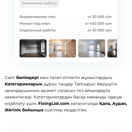
Сайт
Бөлімдері
мен талап етілетін жұмыстардың
Категорияларын
дұрыс таңдау Тапсырыс берушіге
орындаушының қызмет саласын тез айқындауға
көмектеседі. Категориялардан басқа маманды іздеуді
оңайлату үшін.
FixingList.com
каталогында
Қала, Аудан,
Әйгілік бойынша
сүзгілер көзделген.