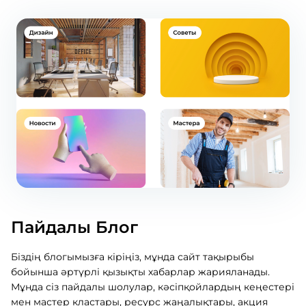
Пайдалы Блог
Біздің блогымызға кіріңіз, мұнда сайт тақырыбы
бойынша әртүрлі қызықты хабарлар жарияланады.
Мұнда сіз пайдалы шолулар, кәсіпқойлардың кеңестері
мен мастер кластары, ресурс жаңалықтары, акция