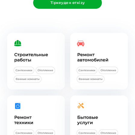
Тіркеуден өткізу