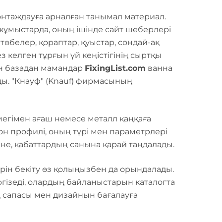
нтаждауға арналған танымал материал.
жұмыстарда, оның ішінде сайт шеберлері
төбелер, қораптар, қуыстар, сондай-ақ
з келген тұрғын үй кеңістігінің сыртқы
тон базадан мамандар
FixingList.com
ванна
ы. "Кнауф" (Knauf) фирмасының
өмегімен ағаш немесе металл қаңқаға
тон профилі, оның түрі мен параметрлері
ліне, қабаттардың санына қарай таңдалады.
ін бекіту өз қолыңызбен да орындалады.
гізеді, олардың байланыстарын каталогта
 сапасы мен дизайнын бағалауға