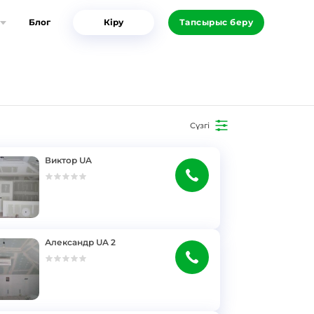
Блог
Кіру
Тапсырыс беру
Сүзгі
Виктор UA
Александр UA 2