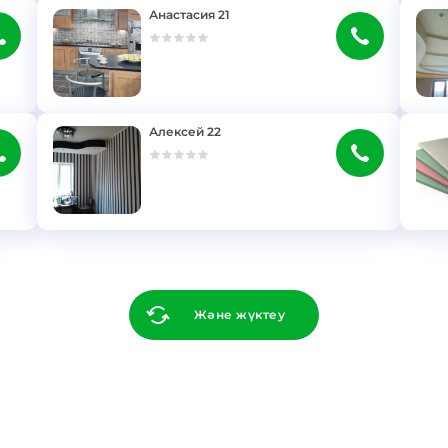
Анастасия 21
}
}
Алексей 22
}
}
Және жүктеу