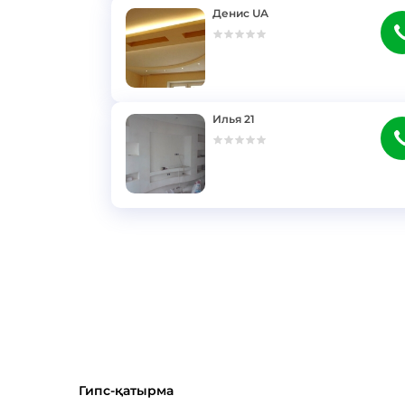
Денис UA
}
Илья 21
}
Гипс-қатырма