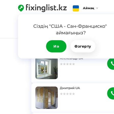
Аймақ
Сіздің "США - Сан-Франциско" 
аймағыңыз?
НӘТИЖЕ
Иә
Өзгерту
Александр UA
}
Дмитрий UA
}