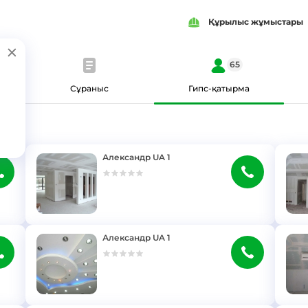
Құрылыс жұмыстары
65
Сұраныс
Гипс-қатырма
Александр UA 1
}
}
Александр UA 1
}
}