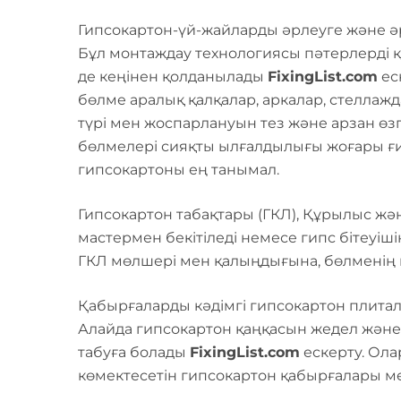
Гипсокартон-үй-жайларды әрлеуге және ә
Бұл монтаждау технологиясы пәтерлерді қ
де кеңінен қолданылады
FixingList.com
ес
бөлме аралық қалқалар, аркалар, стеллажда
түрі мен жоспарлануын тез және арзан өзг
бөлмелері сияқты ылғалдылығы жоғары ғи
гипсокартоны ең танымал.
Гипсокартон табақтары (ГКЛ), Құрылыс жән
мастермен бекітіледі немесе гипс бітеуіш
ГКЛ мөлшері мен қалыңдығына, бөлменің көл
Қабырғаларды кәдімгі гипсокартон плита
Алайда гипсокартон қаңқасын жедел және 
табуға болады
FixingList.com
ескерту. Ол
көмектесетін гипсокартон қабырғалары ме