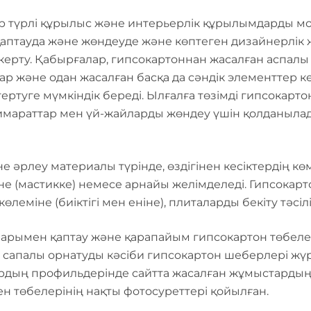
р түрлі құрылыс және интерьерлік құрылымдарды мо
аптауда және жөндеуде және көптеген дизайнерлік 
керту. Қабырғалар, гипсокартоннан жасалған аспалы 
р және одан жасалған басқа да сәндік элементтер ке
ертуге мүмкіндік береді. Ылғалға төзімді гипсокар
мараттар мен үй-жайларды жөндеу үшін қолданылад
е әрлеу материалы түрінде, өздігінен кесіктердің к
іне (мастикке) немесе арнайы желімделеді. Гипсокар
еміне (биіктігі мен еніне), плиталарды бекіту тәсі
ларымен қаптау және қарапайым гипсокартон төбелер
сапалы орнатуды кәсіби гипсокартон шеберлері жүр
ардың профильдерінде сайтта жасалған жұмыстардың
н төбелерінің нақты фотосуреттері қойылған.