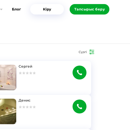
Блог
Кіру
Тапсырыс беру
Сүзгі
Сергей
Денис