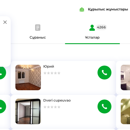
Құрылыс жұмыстары
4266
Сұраныс
Ұсталар
Юрий
}
}
Dveri cupeuvao
}
}