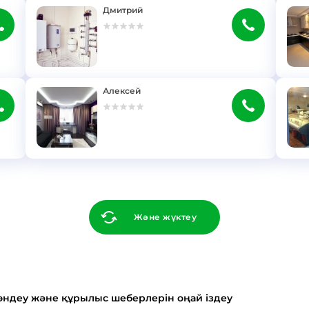
Дмитрий
}
}
Алексей
}
}
Және жүктеу
жөндеу және құрылыс шеберлерін оңай іздеу