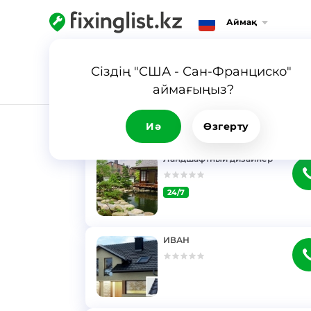
Аймақ
Сіздің "США - Сан-Франциско" 
аймағыңыз?
НӘТИЖЕ
Иә
Өзгерту
Ландшафтный дизайнер
24/7
}
ИВАН
}