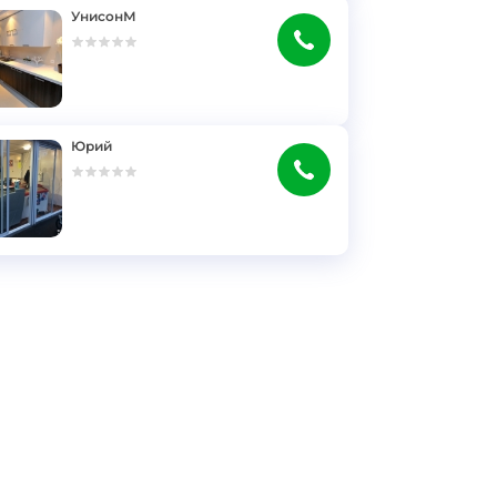
УнисонМ
Юрий