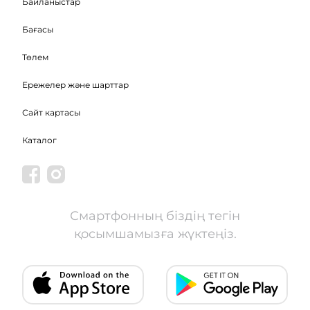
Байланыстар
Бағасы
Төлем
Ережелер және шарттар
Сайт картасы
Каталог
Смартфонның біздің тегін
қосымшамызға жүктеңіз.