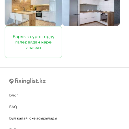
Бардык сүрөттөрдү
галереядан көрө
аласыз
Блог
FAQ
Бұл қалай іске асырылады