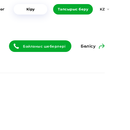
ог
Кіру
Тапсырыс беру
KZ
Бөлісу
Байланыс шеберлері