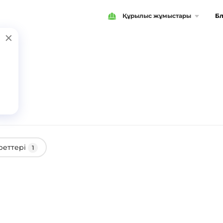
Құрылыс жұмыстары
Бл
реттері
1