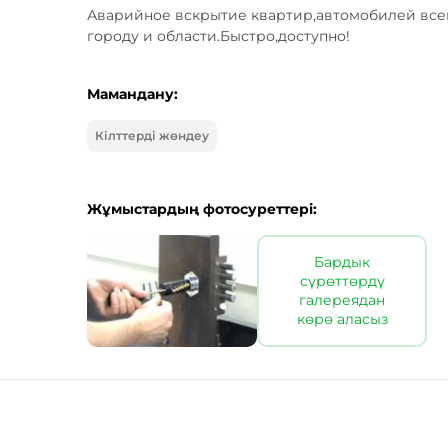
Аварийное вскрытие квартир,автомобилей всев
городу и области.Быстро,доступно!
Мамандану:
Кілттерді жөндеу
Жұмыстардың фотосуреттері:
Бардык
сүрөттөрдү
галереядан
көрө аласыз