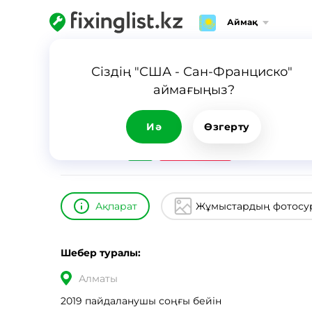
Аймақ
Негізгі парақша
Каталог
Асылбек
Сіздің "США - Сан-Франциско" 
аймағыңыз?
Асылбек
ID
17372
0
Иә
Өзгерту
24/7
Шұғыл шақыру
Ақпарат
Жұмыстардың фотосу
Шебер туралы:
Алматы
2019 пайдаланушы соңғы бейін