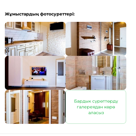
Жұмыстардың фотосуреттері:
Бардык сүрөттөрдү
галереядан көрө
аласыз