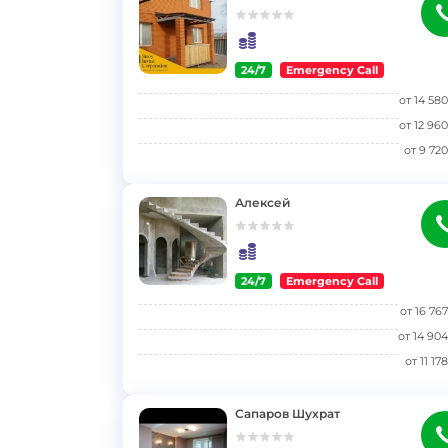
24/7
Emergency Call
}
от
14 580
от
12 960
от
9 720
Алексей
24/7
Emergency Call
}
от
16 767
от
14 904
от
11 178
Сапаров Шухрат