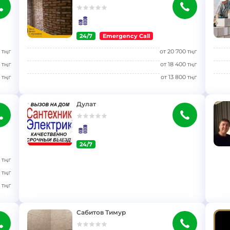
24/7
Emergency Call
}
}
тңг
от
20 700
тңг
тңг
от
18 400
тңг
тңг
от
13 800
тңг
Дулат
24/7
}
}
тңг
тңг
тңг
Сабитов Тимур