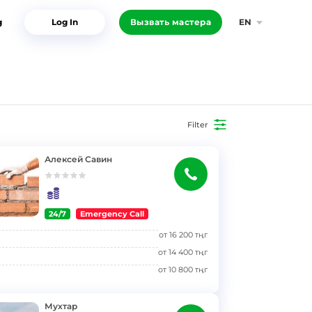
g
Log In
Вызвать мастера
EN
Filter
Алексей Савин
24/7
Emergency Call
от
16 200
тңг
от
14 400
тңг
от
10 800
тңг
Мухтар