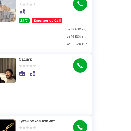
24/7
Emergency Call
от
18 630
тңг
от
16 560
тңг
от
12 420
тңг
Садияр
Тугамбеков Азамат