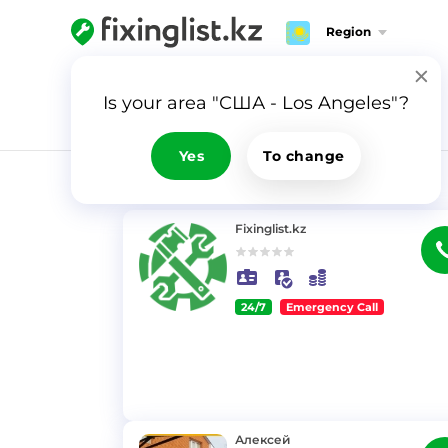
Region
Is your area "США - Los Angeles"?
Yes
To change
RESULTS
Fixinglist.kz
24/7
Emergency Call
}
Алексей