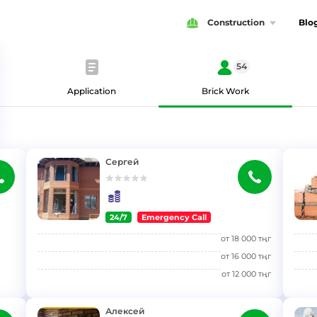
Construction
Blo
54
Application
Brick Work
Сергей
24/7
Emergency Call
}
}
от
18 000
тңг
от
16 000
тңг
от
12 000
тңг
Алексей