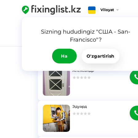
Viloyat
Sizning hududingiz "США - San-
Francisco"?
NATIJA
Ha
O'zgartirish
Александр
}
Эдуард
}