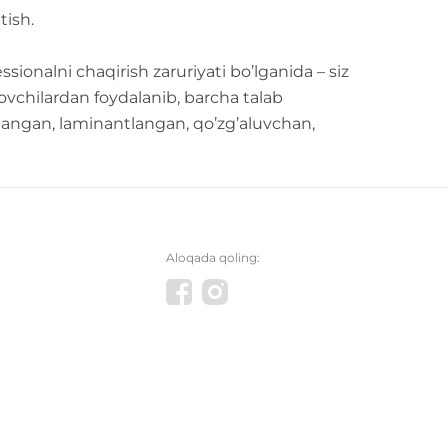
tish.
ssionalni chaqirish zaruriyati bo’lganida – siz
ovchilardan foydalanib, barcha talab
orlangan, laminantlangan, qo’zg’aluvchan,
Aloqada qoling: