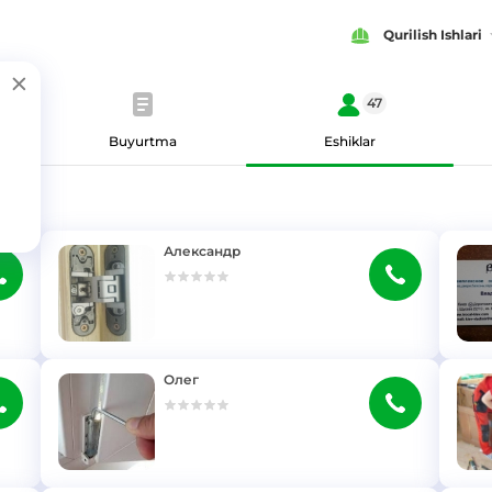
Qurilish Ishlari
47
Buyurtma
Eshiklar
Александр
}
}
Олег
}
}