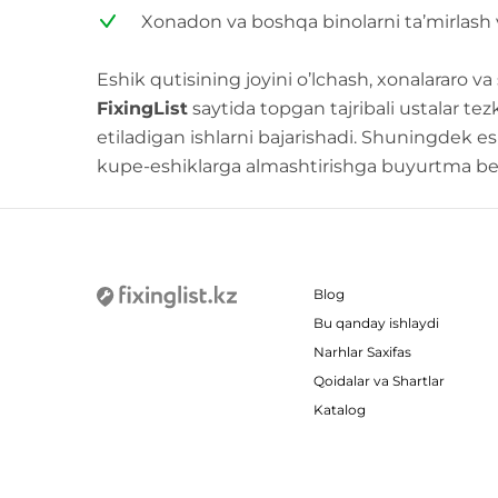
Xonadon va boshqa binolarni ta’mirlash v
Eshik qutisining joyini o’lchash, xonalararo va
FiхingList
saytida topgan tajribali ustalar te
etiladigan ishlarni bajarishadi. Shuningdek e
kupe-eshiklarga almashtirishga buyurtma be
Blog
Bu qanday ishlaydi
Narhlar Saxifas
Qoidalar va Shartlar
Katalog