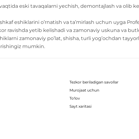
aqtida eski tavaqalarni yechish, demontajlash va olib ke
 shkaf eshiklarini o’rnatish va ta’mirlash uchun uyga Profe
zkor ravishda yetib kelishadi va zamonaviy uskuna va butl
shiklarni zamonaviy po’lat, shisha, turli yog’ochdan tayy
rishingiz mumkin.
Tezkor beriladigan savollar
Murojaat uchun
To'lov
Sayt xaritasi