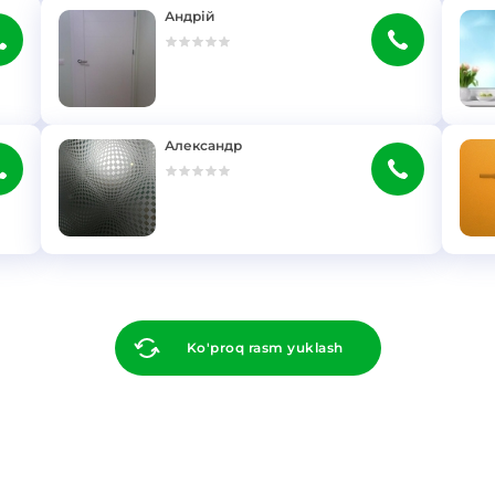
Андрій
}
}
Александр
}
}
Ko'proq rasm yuklash