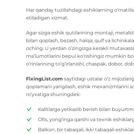
Har qanday tuzilishdagi eshiklarning o’rnatilis
etiladigan xizmat.
Agar sizga eshik qutilarining montaji, metallda
bilan qoplash, bezash, halqa, qulf va lichinkala
oching. U yerdan o’zingizga kerakli mutaxassisl
ma’lumotlarini bepul ko’rishingiz mumkin bo’la
o’rinlarining to’g’irlanishi, chaspak, dobor, d
FixingList.com
saytidagi ustalar o’z mijozlari
qoplamani yangilash, eshik mexanizmlarini soz
ro’yxatiga shuningdek:
Kalitlarga yetkazib berish bilan buyurtm
Ofis, yong’inga qarshi va texnik eshiklar
Balkon, bir tabaqali, ikki tabaqali eshiklar 