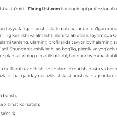
hi va ta’miri –
FixingList.com
katalogidagi professional 
n tayyorlangan kirish, sifatli materiallardan bo’lgan xonal
rning kesilishi va almashtirilishi talab etilsa, saytimizda
arni tanlang, ularning profillarida tayyor loyihalarning sur
di. Shunda siz eshiklar bilan bog’liq, plastik va yog’och 
obor plankalarining o’rnatilishi kabi, har qanday murakkabl
ga qulflarni tez ochish, shishalarni o’rnatish, dasta va bosh
lash, har qanday nosozlik, shikastlanish va nuqsonlarni 
a berish;
ga xizmat ko’rsatish;
ta’miri;