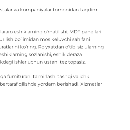
ustalar va kompaniyalar tomonidan taqdim
araro eshiklarning o’rnatilishi, MDF panellari
 Qurilish bo’limidan mos keluvchi sahifani
atlarini ko’ring. Ro’yxatdan o’tib, siz ularning
eshiklarning sozlanishi, eshik deraza
ikdagi ishlar uchun ustani tez topasiz.
qa furniturani ta’mirlash, tashqi va ichki
bartaraf qilishda yordam berishadi. Xizmatlar