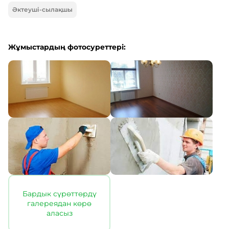
Әктеуші-сылақшы
Жұмыстардың фотосуреттері:
Бардык сүрөттөрдү
галереядан көрө
аласыз