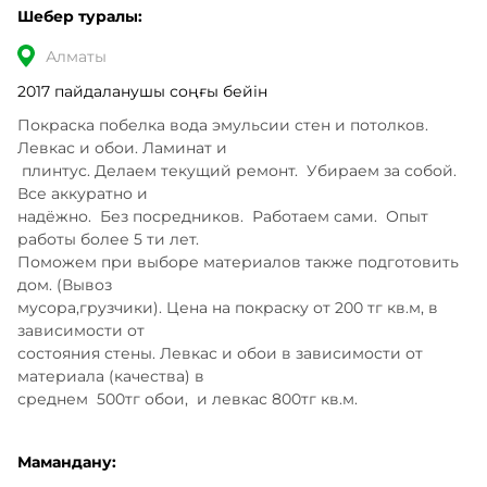
Шебер туралы:
Алматы
2017 пайдаланушы соңғы бейін
Покраска побелка вода эмульсии стен и потолков. 
Левкас и обои. Ламинат и

 плинтус. Делаем текущий ремонт.  Убираем за собой. 
Все аккуратно и 

надёжно.  Без посредников.  Работаем сами.  Опыт 
работы более 5 ти лет. 

Поможем при выборе материалов также подготовить 
дом. (Вывоз 

мусора,грузчики). Цена на покраску от 200 тг кв.м, в 
зависимости от 

состояния стены. Левкас и обои в зависимости от 
материала (качества) в 

среднем  500тг обои,  и левкас 800тг кв.м.
Мамандану: