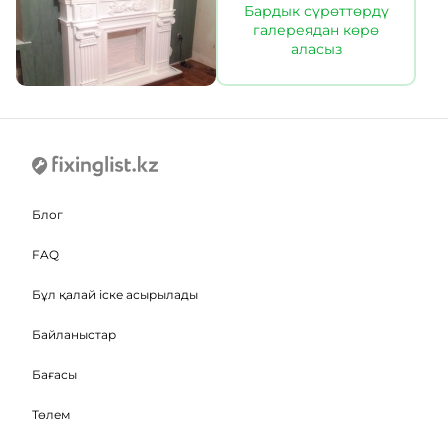
Бардык сүрөттөрдү
галереядан көрө
аласыз
Блог
FAQ
Бұл қалай іске асырылады
Байланыстар
Бағасы
Төлем