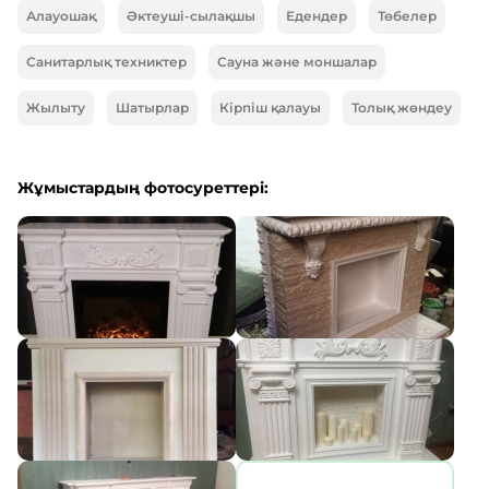
Алауошақ
Әктеуші-сылақшы
Едендер
Төбелер
Санитарлық техниктер
Сауна және моншалар
Жылыту
Шатырлар
Кірпіш қалауы
Толық жөндеу
Жұмыстардың фотосуреттері: