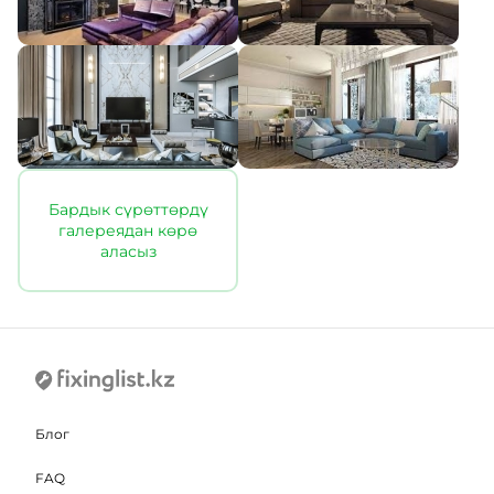
Бардык сүрөттөрдү
галереядан көрө
аласыз
Блог
FAQ