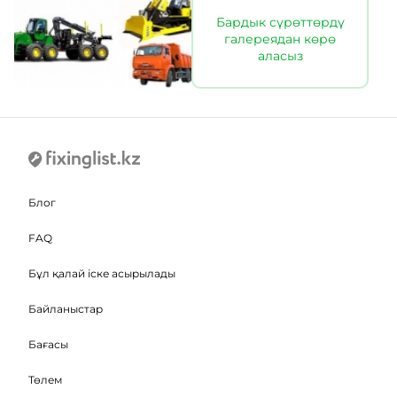
Бардык сүрөттөрдү
галереядан көрө
аласыз
Блог
FAQ
Бұл қалай іске асырылады
Байланыстар
Бағасы
Төлем