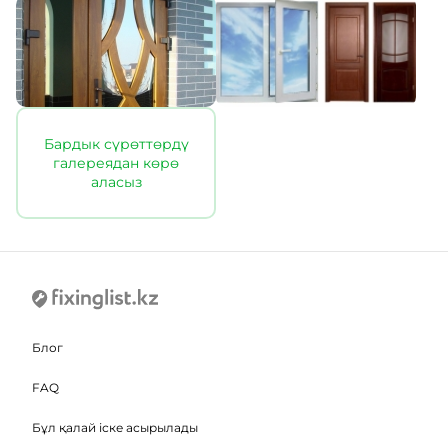
Бардык сүрөттөрдү
галереядан көрө
аласыз
Блог
FAQ
Бұл қалай іске асырылады