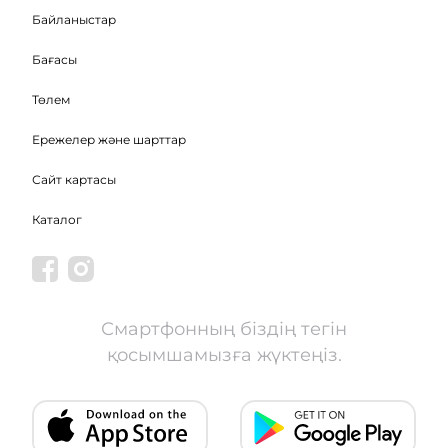
Байланыстар
Бағасы
Төлем
Ережелер және шарттар
Сайт картасы
Каталог
Смартфонның біздің тегін
қосымшамызға жүктеңіз.