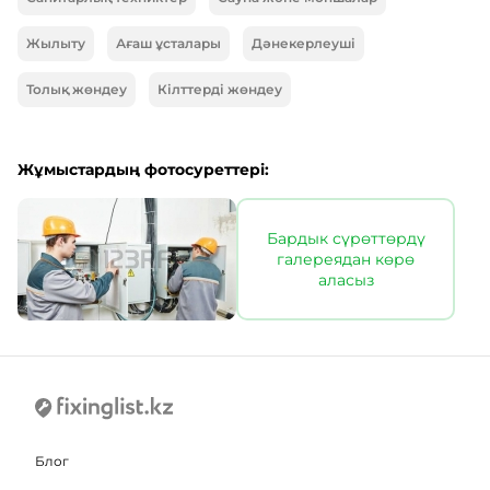
Жылыту
Ағаш ұсталары
Дәнекерлеуші
Толық жөндеу
Кілттерді жөндеу
Жұмыстардың фотосуреттері:
Бардык сүрөттөрдү
галереядан көрө
аласыз
Блог