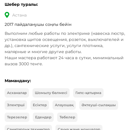
Шебер туралы:
Астана
2017 пайдаланушы соңғы бейін
Выполним любые работы по электрике (навеска люстр, 
установка щитов освещения, розеток, выключателей и 
др.), сантехнические услуги, услуги плотника, 
малярные и многие другие работы. 

Наши мастера работают 24 часа в сутки, минимальный 
вызов 3000 тенге.
Мамандану:
Асханалар
Шомылу бөлмесі
Гипс-қатырма
Электрші
Есіктер
Алауошақ
Әктеуші-сылақшы
Терезелер
Едендер
Төбелер
Санитарлық техниктер
Сауна және моншалар