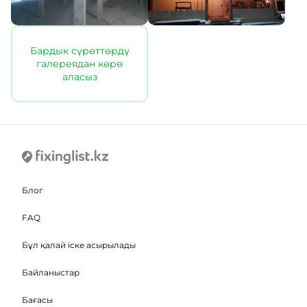
Бардык сүрөттөрдү
галереядан көрө
аласыз
Блог
FAQ
Бұл қалай іске асырылады
Байланыстар
Бағасы