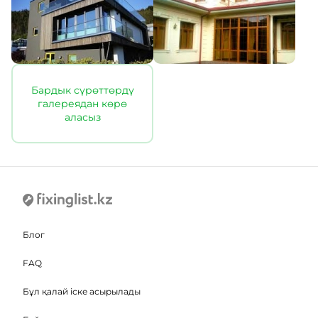
Бардык сүрөттөрдү
галереядан көрө
аласыз
Блог
FAQ
Бұл қалай іске асырылады