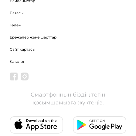
Байланыстар
Бағасы
Төлем
Ережелер және шарттар
Сайт картасы
Каталог
Смартфонның біздің тегін
қосымшамызға жүктеңіз.